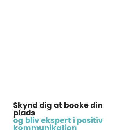
At du hurtigere kan afværge sure og
frustrerede kunder og få samtalen
over i en positiv dialog.
Skynd dig at booke din
plads
og bliv ekspert i positiv
kommunikation