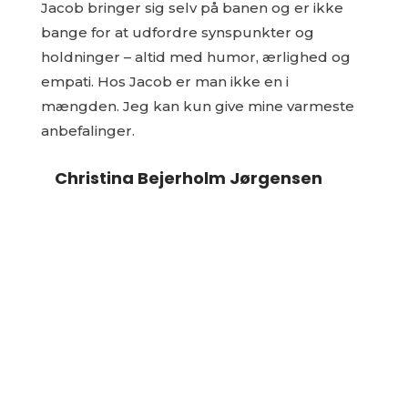
Jacob bringer sig selv på banen og er ikke
bange for at udfordre synspunkter og
holdninger – altid med humor, ærlighed og
empati. Hos Jacob er man ikke en i
mængden. Jeg kan kun give mine varmeste
anbefalinger.
Christina Bejerholm Jørgensen
Vil du have livsændrende kommunikations-
tricks
i din indbakke ligesom hundredevis af andre?