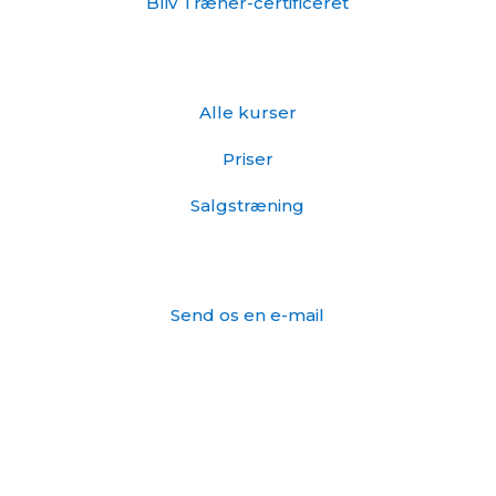
Bliv Træner-certificeret
Info
Alle kurser
Priser
Salgstræning
Kontakt os
Send os en e-mail
Tlf: 27 201 102
Information
CVR: 43285254