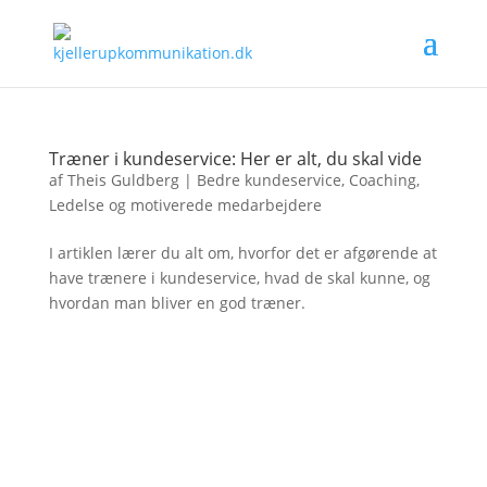
Træner i kundeservice: Her er alt, du skal vide
af
Theis Guldberg
|
Bedre kundeservice
,
Coaching
,
Ledelse og motiverede medarbejdere
I artiklen lærer du alt om, hvorfor det er afgørende at
have trænere i kundeservice, hvad de skal kunne, og
hvordan man bliver en god træner.
Vil du have livsændrende kommunikations-tricks
i din indbakke ligesom hundredevis af andre?