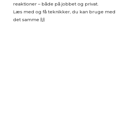
reaktioner – både på jobbet og privat.
Læs med og få teknikker, du kan bruge med
det samme 🙌
Vil du have livsændrende kommunikations-
tricks
i din indbakke ligesom hundredevis af andre?