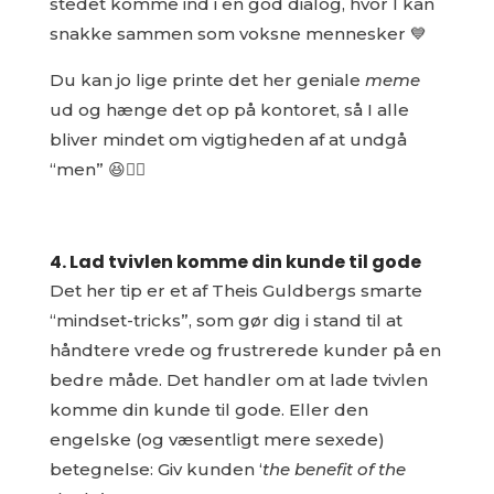
stedet komme ind i en god dialog, hvor I kan
snakke sammen som voksne mennesker 💙
Du kan jo lige printe det her geniale
meme
ud og hænge det op på kontoret, så I alle
bliver mindet om vigtigheden af at undgå
“men” 😆👇🏻
4. Lad tvivlen komme din kunde til gode
Det her tip er et af Theis Guldbergs smarte
“mindset-tricks”, som gør dig i stand til at
håndtere vrede og frustrerede kunder på en
bedre måde. Det handler om at lade tvivlen
komme din kunde til gode. Eller den
engelske (og væsentligt mere sexede)
betegnelse: Giv kunden ‘
the benefit of the