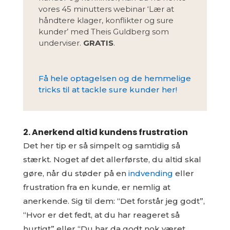
vores 45 minutters webinar ‘Lær at
håndtere klager, konflikter og sure
kunder’ med Theis Guldberg som
underviser.
GRATIS
.
Få hele optagelsen og de hemmelige
tricks til at tackle sure kunder her!
2. Anerkend altid kundens frustration
Det her tip er så simpelt og samtidig så
stærkt. Noget af det allerførste, du altid skal
gøre, når du støder på en
indvending
eller
frustration fra en kunde, er nemlig at
anerkende. Sig til dem: “Det forstår jeg godt”,
“Hvor er det fedt, at du har reageret så
hurtigt” eller “Du har da godt nok været