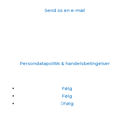
Send os en e-mail
Tlf: 27 201 102
Information
CVR: 43285254
Persondatapolitik & handelsbetingelser
Følg
Følg
Følg