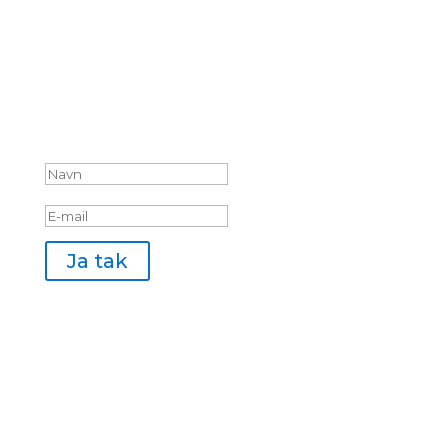
Sådan! Du er tilmeldt 🙂 Vi
ses i din indbakke.
Ja tak