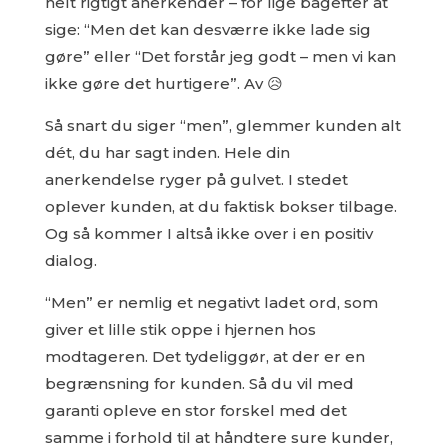
helt rigtigt anerkender – for lige bagefter at
sige: “Men det kan desværre ikke lade sig
gøre” eller “Det forstår jeg godt – men vi kan
ikke gøre det hurtigere”. Av 😥
Så snart du siger “men”, glemmer kunden alt
dét, du har sagt inden. Hele din
anerkendelse ryger på gulvet. I stedet
oplever kunden, at du faktisk bokser tilbage.
Og så kommer I altså ikke over i en positiv
dialog.
“Men” er nemlig et negativt ladet ord, som
giver et lille stik oppe i hjernen hos
modtageren. Det tydeliggør, at der er en
begrænsning for kunden. Så du vil med
garanti opleve en stor forskel med det
samme i forhold til at håndtere sure kunder,