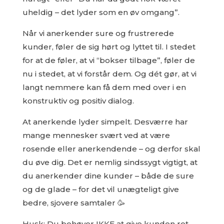
uheldig – det lyder som en øv omgang”.
Når vi anerkender sure og frustrerede
kunder, føler de sig hørt og lyttet til. I stedet
for at de føler, at vi “bokser tilbage”, føler de
nu i stedet, at vi forstår dem. Og dét gør, at vi
langt nemmere kan få dem med over i en
konstruktiv og positiv dialog.
At anerkende lyder simpelt. Desværre har
mange mennesker svært ved at være
rosende eller anerkendende – og derfor skal
du øve dig. Det er nemlig sindssygt vigtigt, at
du anerkender dine kunder – både de sure
og de glade – for det vil unægteligt give
bedre, sjovere samtaler 🥳
Husk: Du behøver IKKE at give kunden ret.