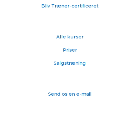
Bliv Træner-certificeret
Info
Alle kurser
Priser
Salgstræning
Kontakt os
Send os en e-mail
Tlf: 27 201 102
Information
CVR: 43285254