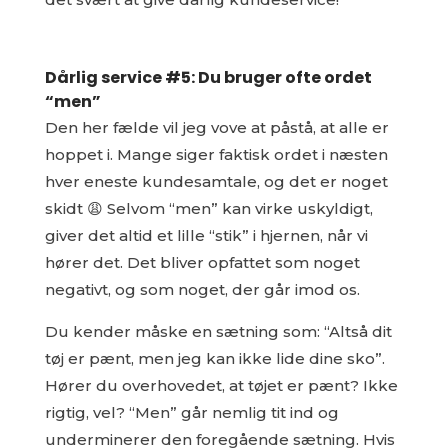
Dårlig service #5: Du bruger ofte ordet
“men”
Den her fælde vil jeg vove at påstå, at alle er
hoppet i. Mange siger faktisk ordet i næsten
hver eneste kundesamtale, og det er noget
skidt 😩 Selvom “men” kan virke uskyldigt,
giver det altid et lille “stik” i hjernen, når vi
hører det. Det bliver opfattet som noget
negativt, og som noget, der går imod os.
Du kender måske en sætning som: “Altså dit
tøj er pænt, men jeg kan ikke lide dine sko”.
Hører du overhovedet, at tøjet er pænt? Ikke
rigtig, vel? “Men” går nemlig tit ind og
underminerer den foregående sætning. Hvis