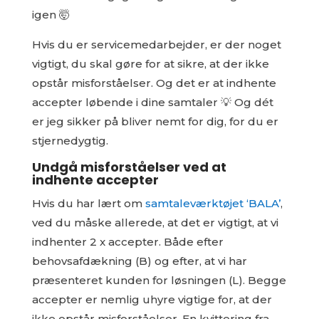
igen 🤯
Hvis du er servicemedarbejder, er der noget
vigtigt, du skal gøre for at sikre, at der ikke
opstår misforståelser. Og det er at indhente
accepter løbende i dine samtaler 💡 Og dét
er jeg sikker på bliver nemt for dig, for du er
stjernedygtig.
Undgå misforståelser ved at
indhente accepter
Hvis du har lært om
samtaleværktøjet ‘BALA’
,
ved du måske allerede, at det er vigtigt, at vi
indhenter 2 x accepter. Både efter
behovsafdækning (B) og efter, at vi har
præsenteret kunden for løsningen (L). Begge
accepter er nemlig uhyre vigtige for, at der
ikke opstår misforståelser. En kvittering fra