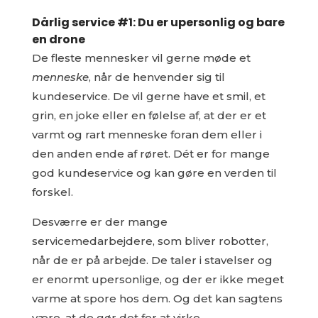
Dårlig service #1: Du er upersonlig og bare
en drone
De fleste mennesker vil gerne møde et
menneske
, når de henvender sig til
kundeservice. De vil gerne have et smil, et
grin, en joke eller en følelse af, at der er et
varmt og rart menneske foran dem eller i
den anden ende af røret. Dét er for mange
god kundeservice og kan gøre en verden til
forskel.
Desværre er der mange
servicemedarbejdere, som bliver robotter,
når de er på arbejde. De taler i stavelser og
er enormt upersonlige, og der er ikke meget
varme at spore hos dem. Og det kan sagtens
være, at de gør det for at virke